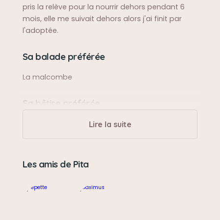
pris la relève pour la nourrir dehors pendant 6
mois, elle me suivait dehors alors j'ai finit par
l'adoptée.
Sa balade préférée
La malcombe
Sa bêtise préférée
Manger la nourriture de ma petite chienne
Lire la suite
pépette.
Son caractère
Les amis de Pita
Collante, gourmande.
Son jouet préféré