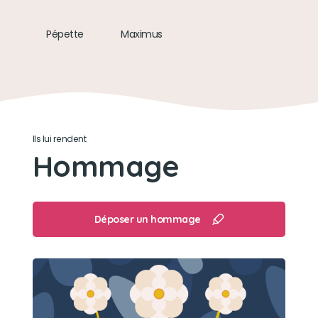
Le laser
Pépette
Maximus
Son loisir préféré
Manger
Ils lui rendent
Hommage
Déposer un hommage