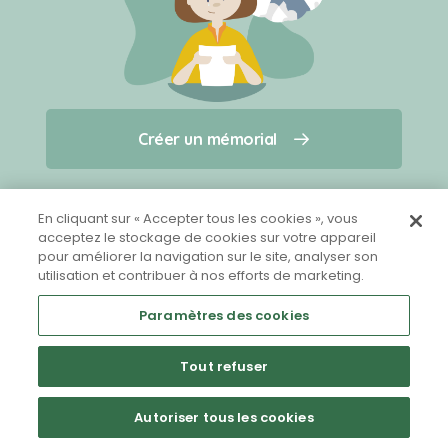
Créer un mémorial
Créer un mémorial
Qui sommes-nous ?
Nous contacter
pour un animal qui vous a quitté(e)
En cliquant sur « Accepter tous les cookies », vous
acceptez le stockage de cookies sur votre appareil
pour améliorer la navigation sur le site, analyser son
Partager sur Facebook
utilisation et contribuer à nos efforts de marketing.
Paramètres des cookies
Tout refuser
Mentions légales
CGU
Politique de confidentialité
Autoriser tous les cookies