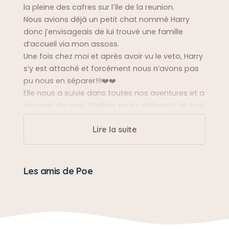
la pleine des cafres sur l’île de la reunion.
Nous avions déjà un petit chat nommé Harry
donc j’envisageais de lui trouvé une famille
d’accueil via mon assoss.
Une fois chez moi et après avoir vu le veto, Harry
s’y est attaché et forcément nous n’avons pas
pu nous en séparer!!!❤️❤️
Elle nous a suivie dans toutes nos aventures et a
pris soin de mes 3 bébés en les câlinants de tout
son cœur.
Lire la suite
Sa balade préférée
Dans mon 1er jardin rien qu’à moi!!
Les amis de Poe
Sa bêtise préférée
Me déchirer le paquet de 10kg de croquette neuf
😅