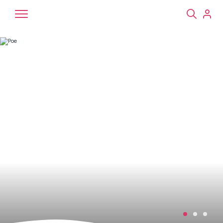
Chiens
Chats
NAC