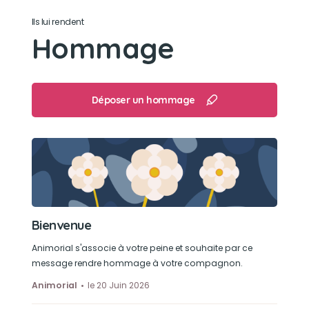
Ils lui rendent
Son caractère
Hommage
Calme, bavarde, affectueuse et extrêmement
câline surtout avec sa maman
Déposer un hommage
Son jouet préféré
Sa petite souris
Son loisir préféré
Se poser sur sa maman pour s’endormir avec
Bienvenue
des carrsse
Animorial s'associe à votre peine et souhaite par ce
message rendre hommage à votre compagnon.
Animorial
le 20 Juin 2026