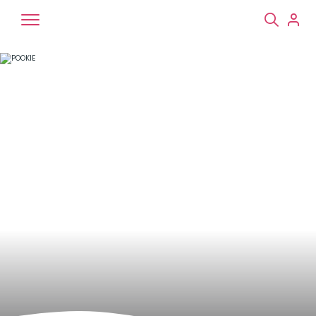
Chiens
Chats
NAC