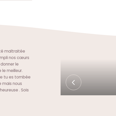
té maltraitée
empli nos cœurs
 donner le
le meilleur.
le tu es tombée
 mais nous
 heureuse . Sois