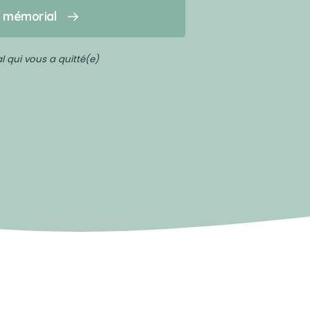
n mémorial
 qui vous a quitté(e)