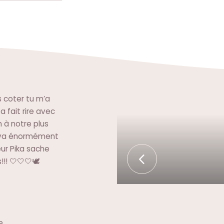
s coter tu m’a
 fait rire avec
 à notre plus
u va énormément
r Pika sache
!! 🤍🤍🤍🕊️
e