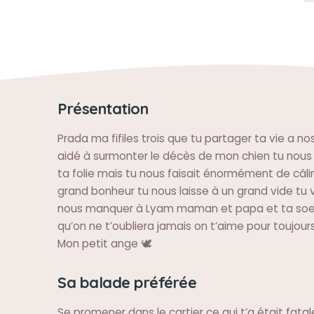
Présentation
Prada ma fifiles trois que tu partager ta vie a no
aidé à surmonter le décès de mon chien tu nous a
ta folie mais tu nous faisait énormément de câlin
grand bonheur tu nous laisse à un grand vide t
nous manquer à Lyam maman et papa et ta soeu
qu’on ne t’oubliera jamais on t’aime pour toujours!
Mon petit ange 🕊️
Sa balade préférée
Se promener dans le cartier ce qui t’a était fatal