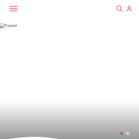
Chiens
Chats
NAC