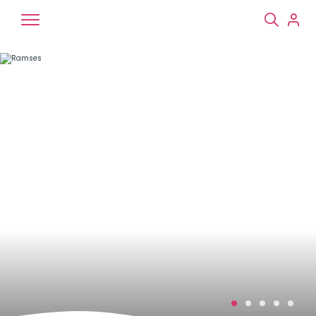
Chiens
Chats
NAC