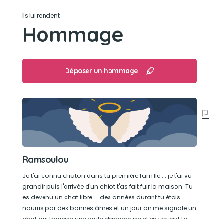
Regarder la télé confortablement installé sur nos
Ils lui rendent
genoux
Hommage
Déposer un hommage
Ramsoulou
Je t'ai connu chaton dans ta première famille ... je t'ai vu
grandir puis l'arrivée d'un chiot t'as fait fuir la maison. Tu
es devenu un chat libre ... des années durant tu étais
nourris par des bonnes âmes et un jour on me signale un
chat qui traverse une route dangereuse et en voyant ta