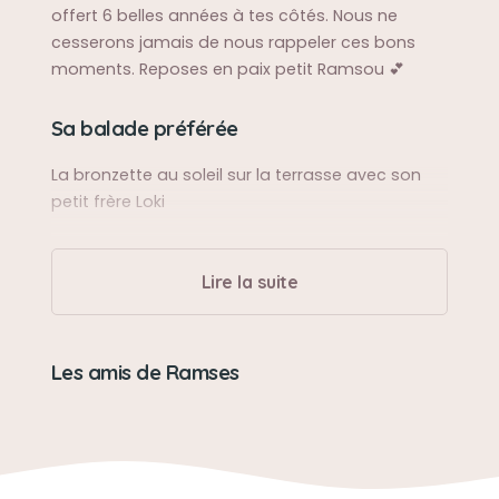
offert 6 belles années à tes côtés. Nous ne
cesserons jamais de nous rappeler ces bons
moments. Reposes en paix petit Ramsou 💕
Sa balade préférée
La bronzette au soleil sur la terrasse avec son
petit frère Loki
Sa bêtise préférée
Lire la suite
Se cacher dans les dressings
Son caractère
Les amis de Ramses
Très câlin et affectueux
Son loisir préféré