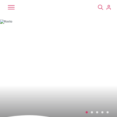
Chiens
Chats
NAC