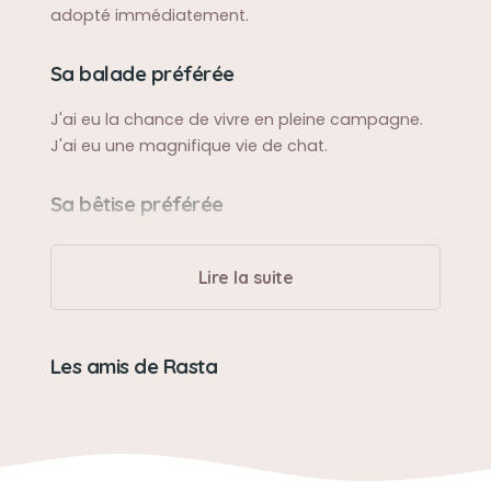
adopté immédiatement.
Sa balade préférée
J'ai eu la chance de vivre en pleine campagne.
J'ai eu une magnifique vie de chat.
Sa bêtise préférée
Ne fait pas de bêtises.
Lire la suite
Son caractère
Très très craintif. Il y a juste deux personnes qui
Les amis de Rasta
ont eu le droit à ses câlins pendant ces 18 ans
de vie. Son Papa, et la maman de celui ci.
Son jouet préféré