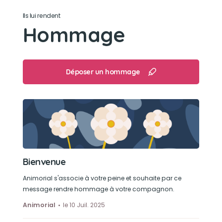
Des petites souris vivantes
Ils lui rendent
Hommage
Son loisir préféré
Dormir
Déposer un hommage
Bienvenue
Animorial s'associe à votre peine et souhaite par ce
message rendre hommage à votre compagnon.
Animorial
le 10 Juil. 2025