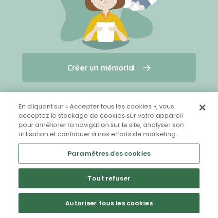
Créer un mémorial
Créer un mémorial
Qui sommes-nous ?
Nous contacter
pour un animal qui vous a quitté(e)
En cliquant sur « Accepter tous les cookies », vous
acceptez le stockage de cookies sur votre appareil
pour améliorer la navigation sur le site, analyser son
Partager sur Facebook
utilisation et contribuer à nos efforts de marketing.
Paramètres des cookies
Tout refuser
Mentions légales
CGU
Politique de confidentialité
Autoriser tous les cookies