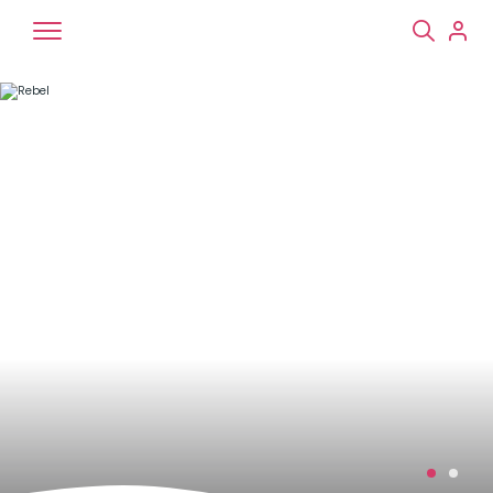
Chiens
Chats
NAC