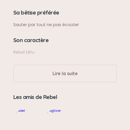
Sa bêtise préférée
Sauter par tout ne pas écouter
Son caractère
Rebel têtu
Son jouet préféré
Lire la suite
Jouer avec son copain minou
Son loisir préféré
Les amis de Rebel
Être avec son copain minou