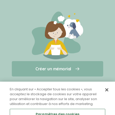
Créer un mémorial
Créer un mémorial
Qui sommes-nous ?
Nous contacter
pour un animal qui vous a quitté(e)
En cliquant sur « Accepter tous les cookies », vous
acceptez le stockage de cookies sur votre appareil
pour améliorer la navigation sur le site, analyser son
Partager sur Facebook
utilisation et contribuer à nos efforts de marketing.
Paramètres des cookies