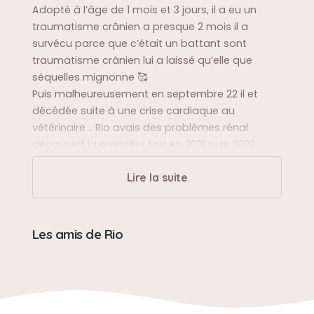
Adopté à l’âge de 1 mois et 3 jours, il a eu un
traumatisme crânien a presque 2 mois il a
survécu parce que c’était un battant sont
traumatisme crânien lui a laissé qu’elle que
séquelles mignonne 🥰
Puis malheureusement en septembre 22 il et
décédée suite à une crise cardiaque au
vétérinaire .. Rio avais des problèmes rénal
découvert la première fois en 2021 puis 2022 ..
Lire la suite
Sa balade préférée
Il adorée sauter le murs séparent de la voisine et
retrouvée sont meilleur amie 🥰
Les amis de Rio
Sa bêtise préférée
Aha , il adoré les bêtises ce petit Loulou