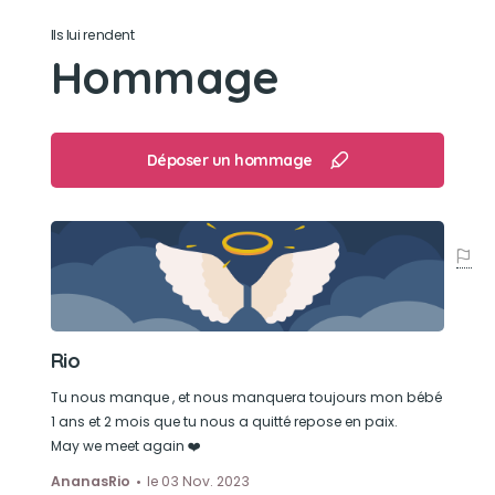
Son caractère
Ils lui rendent
Hommage
Il étais très gentil , et parfois grincheux
Son jouet préféré
Déposer un hommage
Une petite souris qui l’avais volée a sont meilleur
amie le chat Aha
Rio
Tu nous manque , et nous manquera toujours mon bébé
1 ans et 2 mois que tu nous a quitté repose en paix.
May we meet again ❤️
AnanasRio
le 03 Nov. 2023