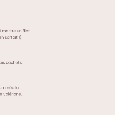
û mettre un filet
n sortait !).
ois cachets.
rnommée la
 valériane...