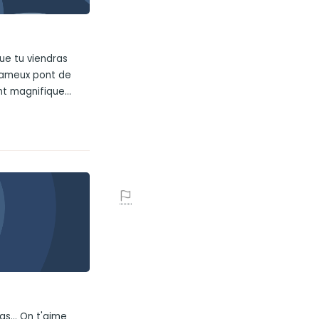
que tu viendras
 fameux pont de
nt magnifique...
s... On t'aime