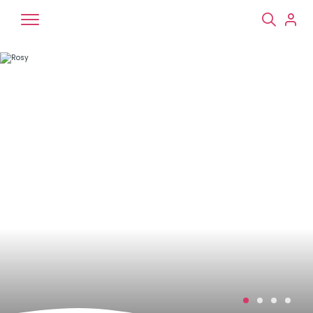
Chiens
Chats
NAC