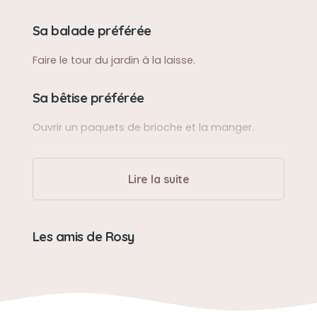
Sa balade préférée
Faire le tour du jardin à la laisse.
Sa bêtise préférée
Ouvrir un paquets de brioche et la manger.
Son caractère
Lire la suite
Tranquille et calme.
Son jouet préféré
Les amis de Rosy
Jouer avec le laser ou avec une balle
Son loisir préféré