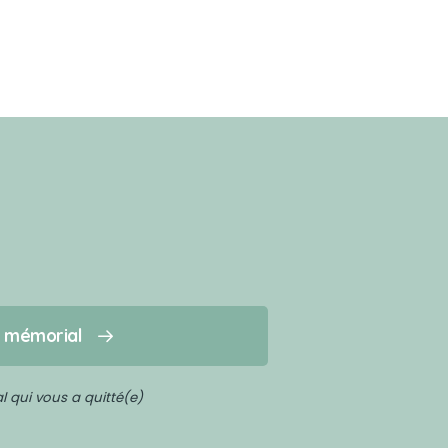
n mémorial
 qui vous a quitté(e)