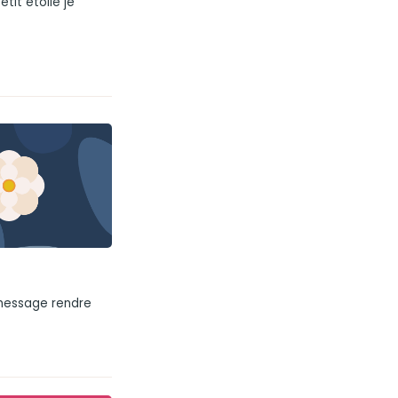
tit étoile je
 message rendre