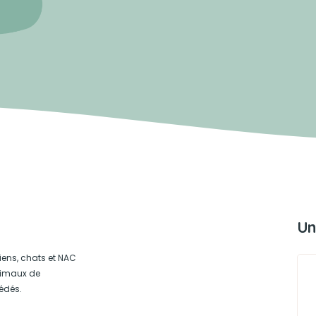
Un
iens, chats et NAC
animaux de
édés.