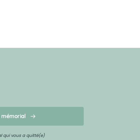
n mémorial
 qui vous a quitté(e)