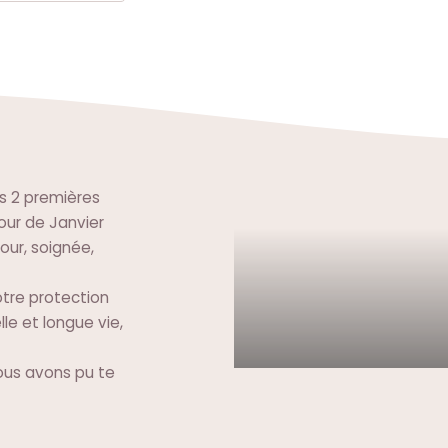
s 2 premières
jour de Janvier
mour, soignée,
otre protection
lle et longue vie,
ous avons pu te