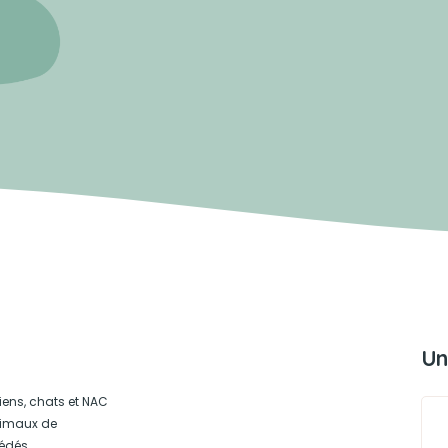
Un
iens, chats et NAC
animaux de
édés.