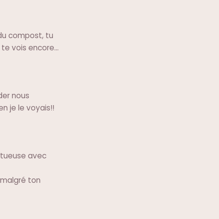
 du compost, tu
te vois encore...
der nous
n je le voyais!!
ctueuse avec
 malgré ton