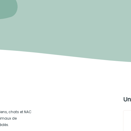
Un
iens, chats et NAC
animaux de
édés.