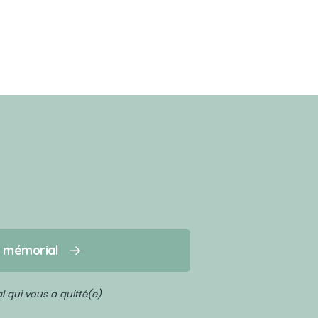
n mémorial
 qui vous a quitté(e)