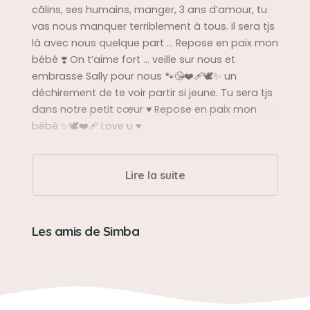
câlins, ses humains, manger, 3 ans d’amour, tu
vas nous manquer terriblement à tous. Il sera tjs
là avec nous quelque part … Repose en paix mon
bébé ❣️ On t’aime fort … veille sur nous et
embrasse Sally pour nous 🐾😘❤️‍🩹🕊️✨ un
déchirement de te voir partir si jeune. Tu sera tjs
dans notre petit cœur ♥️ Repose en paix mon
bébé ✨🕊️❤️‍🩹 Love u ♥️
Sa balade préférée
Lire la suite
Courir après sa balle kinder
Et le canapé 😜
Les amis de Simba
Sa bêtise préférée
Faire pipi sur les vêtements pour se venger
Gratter à la porte la nuit Déchirer le papier peint
de tout l’appartement