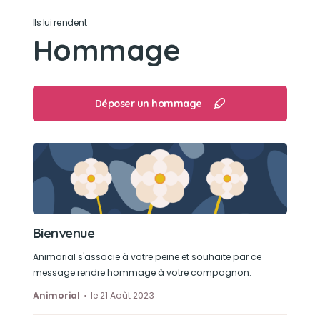
Ils lui rendent
Son caractère
Hommage
Joueur câlin gentil sociable et malin 🥰
Son jouet préféré
Déposer un hommage
Sa balle kinder
Son loisir préféré
Dormir 😅 Jouer avec sa balle kinder
Se cacher sous la couette
Bienvenue
Un coucou dans les toilettes
Jouer avc Mowgli
Animorial s'associe à votre peine et souhaite par ce
Aller sur le balcon
message rendre hommage à votre compagnon.
Nos pieds
Animorial
le 21 Août 2023