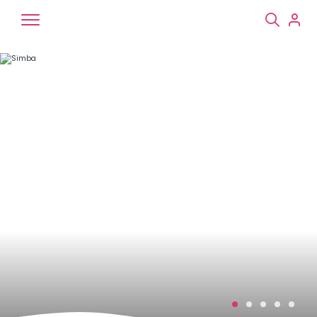
Chiens
Chats
NAC