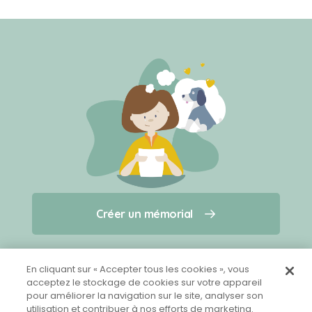
Créer un mémorial
Créer un mémorial
Qui sommes-nous ?
Nous contacter
pour un animal qui vous a quitté(e)
En cliquant sur « Accepter tous les cookies », vous
acceptez le stockage de cookies sur votre appareil
pour améliorer la navigation sur le site, analyser son
Partager sur Facebook
utilisation et contribuer à nos efforts de marketing.