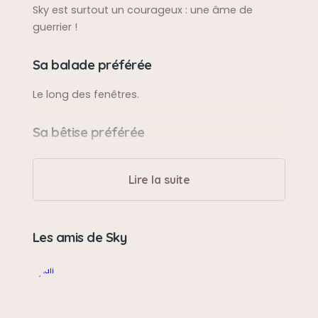
Sky est surtout un courageux : une âme de
guerrier !
Sa balade préférée
Le long des fenêtres.
Sa bêtise préférée
Monter sur le buffet et faire tomber tout ce qui
ce trouve sur son chemin.
Lire la suite
Son caractère
Les amis de Sky
Indépendant, curieux, généreux et affectueux.
Son jouet préféré
Balle de tennis.