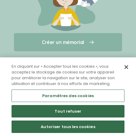
Créer un mémorial
Créer un mémorial
Qui sommes-nous ?
Nous contacter
pour un animal qui vous a quitté(e)
En cliquant sur « Accepter tous les cookies », vous
acceptez le stockage de cookies sur votre appareil
pour améliorer la navigation sur le site, analyser son
Partager sur Facebook
utilisation et contribuer à nos efforts de marketing.
Paramètres des cookies
Tout refuser
Mentions légales
CGU
Politique de confidentialité
Autoriser tous les cookies