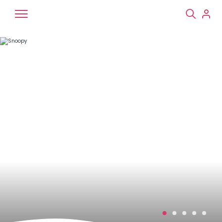
Chiens
Chats
NAC