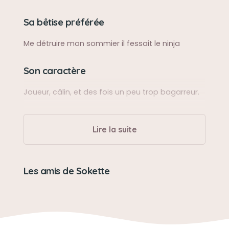
Sa bêtise préférée
Me détruire mon sommier il fessait le ninja
Son caractère
Joueur, câlin, et des fois un peu trop bagarreur.
Son jouet préféré
Lire la suite
Une petite souris avec une ficelle qui quand il en
avait envie il attraper la ficelle et promener sa
souris partout dans la maison.
Les amis de Sokette
Son loisir préféré
Dormir