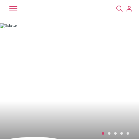
Chiens
Chats
NAC