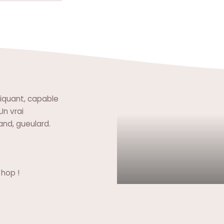
iquant, capable
Un vrai
rand, gueulard.
 hop !