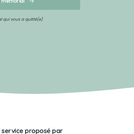
n mémorial
 qui vous a quitté(e)
 service proposé par