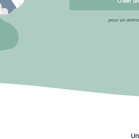
Créer u
pour un animal
Un