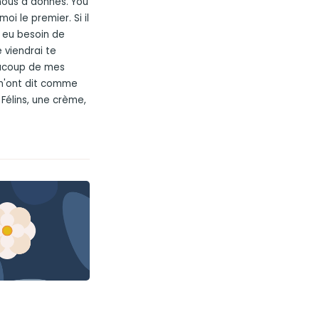
nous a donnés. You
i le premier. Si il
s eu besoin de
 viendrai te
aucoup de mes
m'ont dit comme
Félins, une crème,