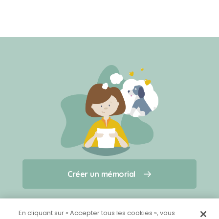
Créer un mémorial
Créer un mémorial
Qui sommes-nous ?
Nous contacter
pour un animal qui vous a quitté(e)
En cliquant sur « Accepter tous les cookies », vous