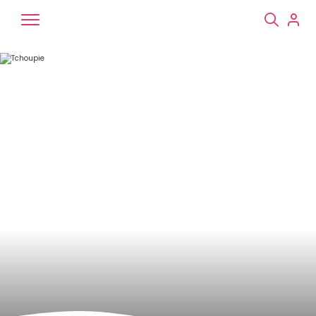
Chiens
Chats
NAC