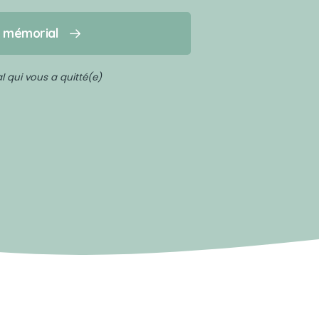
n mémorial
 qui vous a quitté(e)