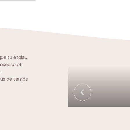
e tu étais...
 boxeuse et
.
plus de temps