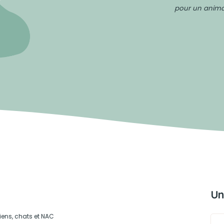
pour un animal
Un
iens, chats et NAC