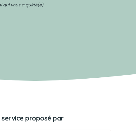
 qui vous a quitté(e)
 service proposé par