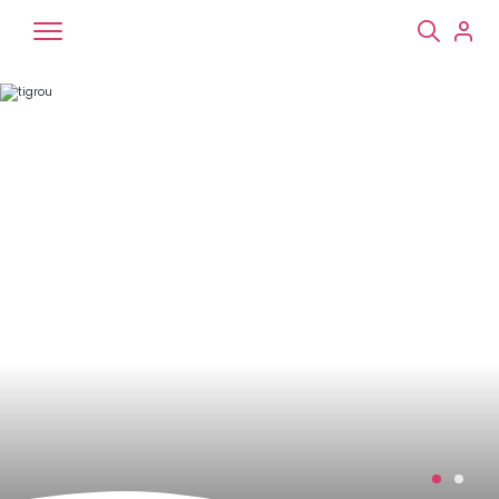
Chiens
Chats
NAC