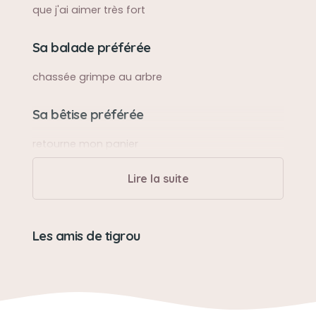
que j'ai aimer très fort
Sa balade préférée
chassée grimpe au arbre
Sa bêtise préférée
retourne mon panier
Lire la suite
Son caractère
peureux craintif
Les amis de tigrou
Son jouet préféré
ballon souri
Son loisir préféré