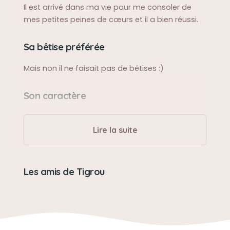
Il est arrivé dans ma vie pour me consoler de
mes petites peines de cœurs et il a bien réussi.
Sa bêtise préférée
Mais non il ne faisait pas de bêtises :)
Son caractère
Les câlins ce n'étaient pas trop son truc ou juste
quand il le décidait lui.
Lire la suite
Il était foufou et joueur et a fait mon bonheur
pendant plus de 20 ans.
Les amis de Tigrou
Son jouet préféré
Les jouets en plumes