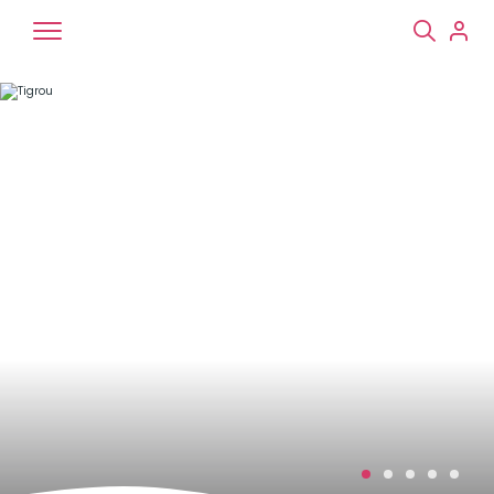
Chiens
Chats
NAC