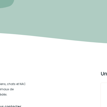
Un
iens, chats et NAC
animaux de
édés.
us contacter