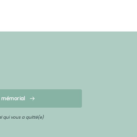
n mémorial
 qui vous a quitté(e)