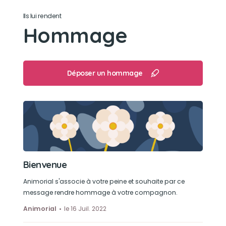
Faire ses griffes sur le canapé
Ils lui rendent
Hommage
Son loisir préféré
Être avec nous pour des calins
Déposer un hommage
Bienvenue
Animorial s'associe à votre peine et souhaite par ce
message rendre hommage à votre compagnon.
Animorial
le 16 Juil. 2022