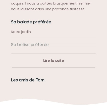
coquin. Il nous a quittés brusquement hier hier
nous laissant dans une profonde tristesse
Sa balade préférée
Notre jardin
Sa bêtise préférée
Gratter les portes pour qu on lui ouvre et venir
près de nos assiettes quémander de la
Lire la suite
nourriture
Son caractère
Les amis de Tom
Très affectueux et très têtu
Son jouet préféré