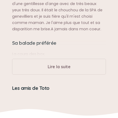
d'une gentillesse d'ange avec de très beaux
yeux très doux. Il était le chouchou de la SPA de
genevilliers et je suis fière qu'il m'est choisi
comme maman. Je l'aime plus que tout et sa
disparition me brise.A jamais dans mon coeur.
Sa balade préférée
La cours des box.
Lire la suite
Sa bêtise préférée
Faire ses griffes partout
Les amis de Toto
Son caractère
Doux gentil intelligent