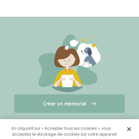
Créer un mémorial
Créer un mémorial
Qui sommes-nous ?
Nous contacter
pour un animal qui vous a quitté(e)
En cliquant sur « Accepter tous les cookies », vous
acceptez le stockage de cookies sur votre appareil