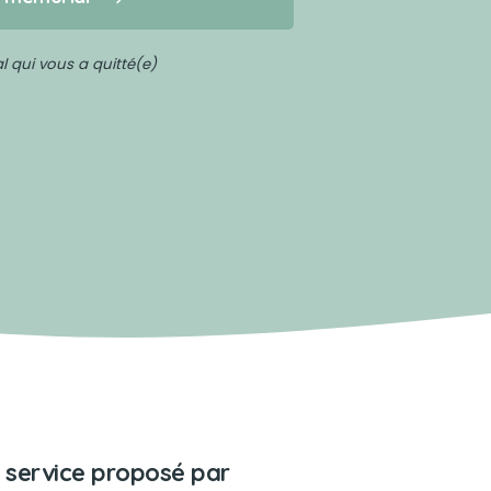
 qui vous a quitté(e)
 service proposé par