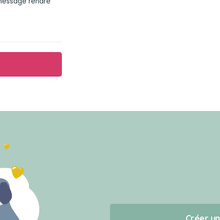
 message rendre
Créer u