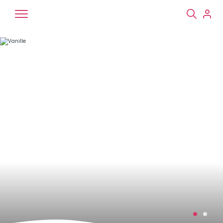
Chiens
Chats
NAC