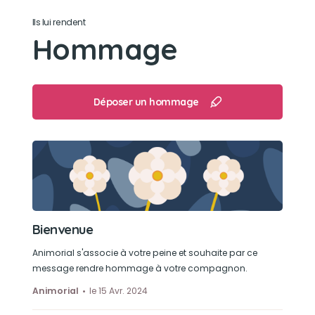
Son caractère
Ils lui rendent
Affectueuse
Hommage
Son loisir préféré
Raconter sa vie à tout le monde!
Déposer un hommage
Voisins, passants...
Bienvenue
Animorial s'associe à votre peine et souhaite par ce
message rendre hommage à votre compagnon.
Animorial
le 15 Avr. 2024