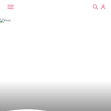
Chiens
Chats
NAC