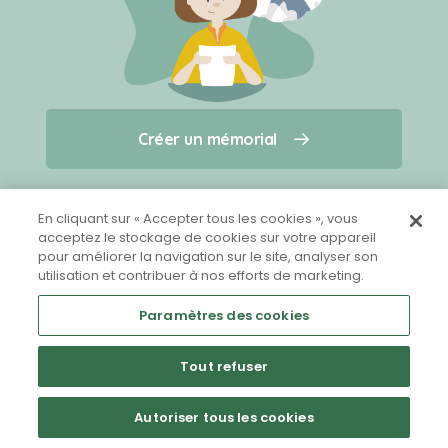
Créer un mémorial
Créer un mémorial
Qui sommes-nous ?
Nous contacter
pour un animal qui vous a quitté(e)
En cliquant sur « Accepter tous les cookies », vous
acceptez le stockage de cookies sur votre appareil
pour améliorer la navigation sur le site, analyser son
Partager sur Facebook
utilisation et contribuer à nos efforts de marketing.
Paramètres des cookies
Tout refuser
Mentions légales
CGU
Politique de confidentialité
Autoriser tous les cookies