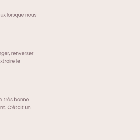
reux lorsque nous
anger, renverser
traire le
ne très bonne
nt. C’était un