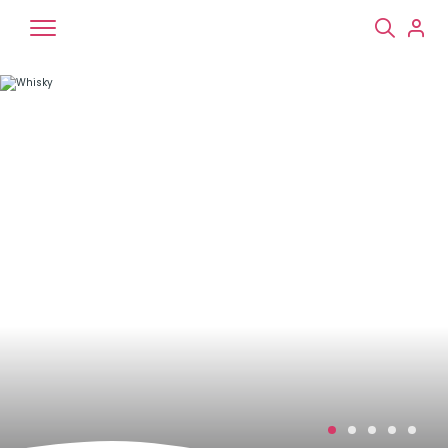
Chiens
Chats
NAC