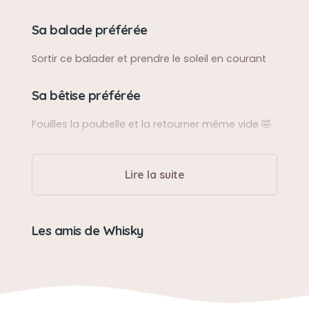
Sa balade préférée
Sortir ce balader et prendre le soleil en courant
Sa bêtise préférée
Fouilles la poubelle et la retourner même vide 🤣
Son caractère
Lire la suite
Très têtu mais aussi douce
Son jouet préféré
Les amis de Whisky
Sont jouet préféré est un petit foque qu'il servait
de déco et qui a fini en doudou
Son loisir préféré