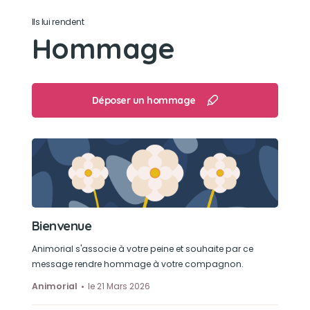
Ils lui rendent
Dormir sous la couette et joue avec tous ce
Hommage
qu'elle trouve
Déposer un hommage
Bienvenue
Animorial s'associe à votre peine et souhaite par ce
message rendre hommage à votre compagnon.
Animorial
le 21 Mars 2026