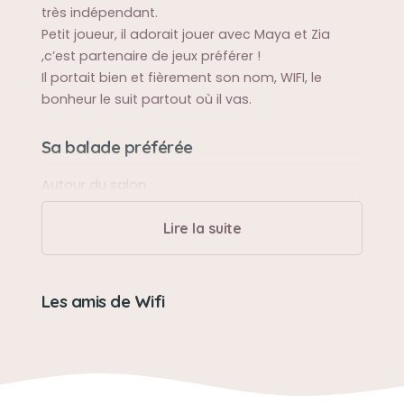
très indépendant.
Petit joueur, il adorait jouer avec Maya et Zia
,c’est partenaire de jeux préférer !
Il portait bien et fièrement son nom, WIFI, le
bonheur le suit partout où il vas.
Sa balade préférée
Autour du salon
Lire la suite
Sa bêtise préférée
Manger les plantes 🪴
Les amis de Wifi
Son caractère
Petit garçon calme, petit séducteur même dans
ses moments de folies et très gourmand.
Attentif et câlin envers son maître.