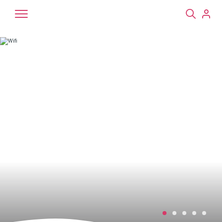
Chiens
Chats
NAC