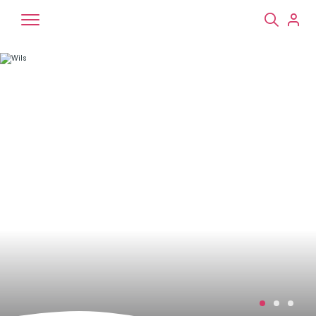
Chiens
Chats
NAC