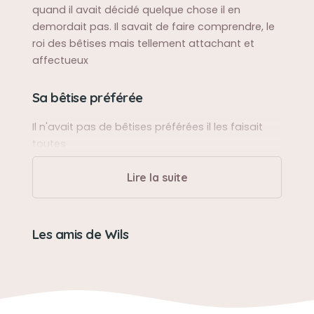
quand il avait décidé quelque chose il en
demordait pas. Il savait de faire comprendre, le
roi des bêtises mais tellement attachant et
affectueux
Sa bêtise préférée
Il n'avait pas de bêtises préférées il les faisait
toutes
Lire la suite
Son caractère
Wills était un chat têtu jaloux capricieux et très
intelligent
Les amis de Wils