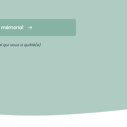
n mémorial
 qui vous a quitté(e)