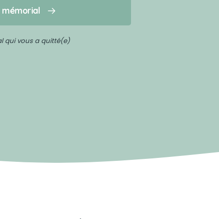
n mémorial
 qui vous a quitté(e)