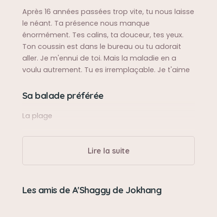
Après 16 années passées trop vite, tu nous laisse
le néant. Ta présence nous manque
énormément. Tes calins, ta douceur, tes yeux.
Ton coussin est dans le bureau ou tu adorait
aller. Je m'ennui de toi. Mais la maladie en a
voulu autrement. Tu es irremplaçable. Je t'aime
Sa balade préférée
La plage
Sa bêtise préférée
Lire la suite
Aucune elle en a jamais faite.
Son caractère
Les amis de A'Shaggy de Jokhang
Tenace et courageuse. Douce avec ceux qui