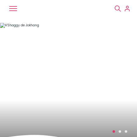
Chiens
Chats
NAC