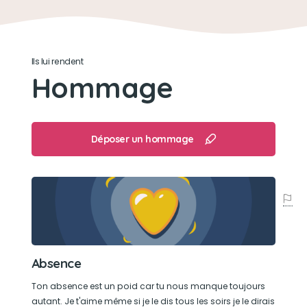
l'aimait.
Son jouet préféré
Ils lui rendent
Un hérisson qui couine, au moins on savaient
Hommage
qu'elle était là
Son loisir préféré
Déposer un hommage
Etre aux pieds de son maitre et le suivre partout.
Absence
Ton absence est un poid car tu nous manque toujours
autant. Je t'aime même si je le dis tous les soirs je le dirais