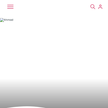
Chiens
Chats
NAC