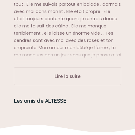
tout . Elle me suivais partout en balade , dormais
avec moi dans mon lit . Elle était propre . Elle
était toujours contente quant je rentrais douce
elle me faisait des câline . Elle me manque
terriblement , elle laisse un énorme vide , . Tes
cendres sont avec moi avec des roses et ton
empreinte .Mon amour mon bébé je t'aime , tu
me manques pas un jour sans que je pense a toi
.
Lire la suite
Sa balade préférée
Dans un parc ou aller chez mamie papy
Les amis de ALTESSE
Son caractère
Douce .gentille ..Rempli d'amour . Compréhensive
. tendre . Elle comprenais tout .