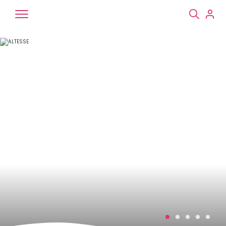
Chiens
Chats
NAC