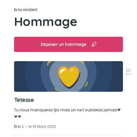
Son jouet préféré
Ils lui rendent
Hommage
Son doudou et un titi + les jouets qui couine
Son loisir préféré
Déposer un hommage
Faire des câlins . aller en promenade .Jouer avec
nous
Tetesse
Tu nous manqueras tjrs mais on ne t oublieras jamais💗
💗💗
Éric L
le 19 Mars 2022