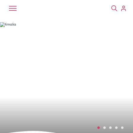
Chiens
Chats
NAC