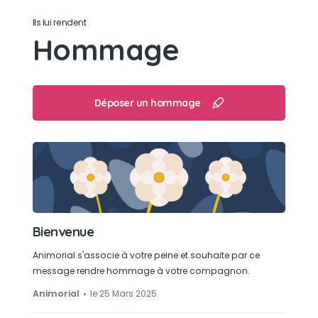
Son loisir préféré
Ils lui rendent
Hommage
Partir en balades avec nous en vacances et
découvrir de nouveaux lieux
Déposer un hommage
Bienvenue
Animorial s'associe à votre peine et souhaite par ce
message rendre hommage à votre compagnon.
Animorial
le 25 Mars 2025