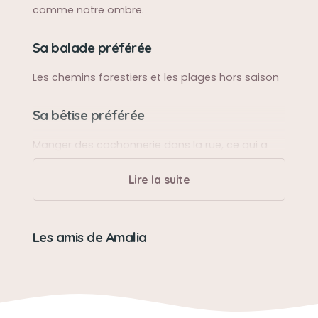
comme notre ombre.
Sa balade préférée
Les chemins forestiers et les plages hors saison
Sa bêtise préférée
Manger des cochonnerie dans la rue, ce qui a
failli lui coûter la vie
Lire la suite
Son caractère
Un amour de petit chien
Les amis de Amalia
Son jouet préféré
Un Kong et une grenouille en tissus