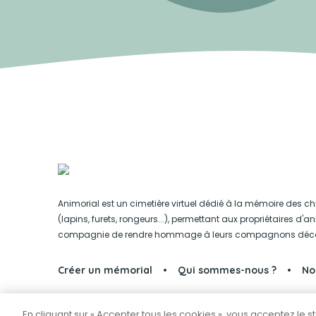
Animorial est un cimetière virtuel dédié à la mémoire des ch
(lapins, furets, rongeurs...), permettant aux propriétaires d'
compagnie de rendre hommage à leurs compagnons déc
Créer un mémorial
Qui sommes-nous ?
No
En cliquant sur « Accepter tous les cookies », vous acceptez le 
Partager sur Facebook