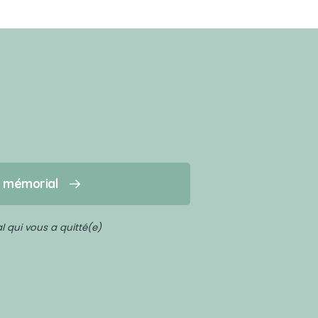
n mémorial
 qui vous a quitté(e)