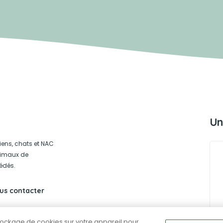
Un
iens, chats et NAC
animaux de
édés.
us contacter
stockage de cookies sur votre appareil pour