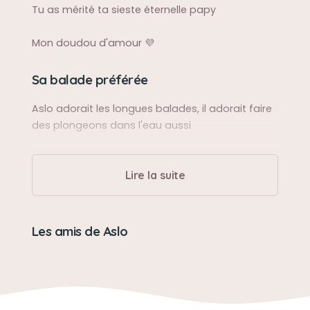
Tu as mérité ta sieste éternelle papy
Mon doudou d'amour 💜
Sa balade préférée
Aslo adorait les longues balades, il adorait faire
des plongeons dans l'eau aussi
Sa bêtise préférée
Lire la suite
Un fouilleurs de poubelle dans sa jeunesse!
Son caractère
Les amis de Aslo
Un chien calme, extrêmement câlin, le meilleure
des doudous