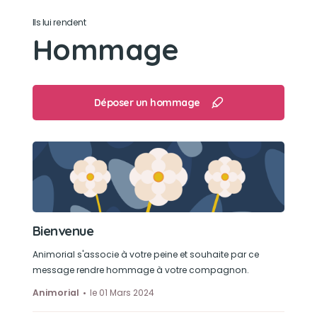
Son jouet préféré
Ils lui rendent
Pouic pouic
Hommage
Son loisir préféré
Manger des friandises, jouer avec son pouic
Déposer un hommage
pouic
Bienvenue
Animorial s'associe à votre peine et souhaite par ce
message rendre hommage à votre compagnon.
Animorial
le 01 Mars 2024