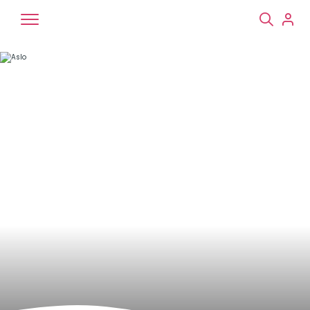
Chiens
Chats
NAC