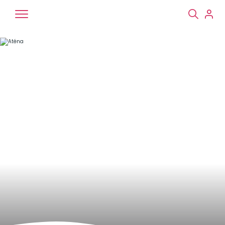
Chiens
Chats
NAC