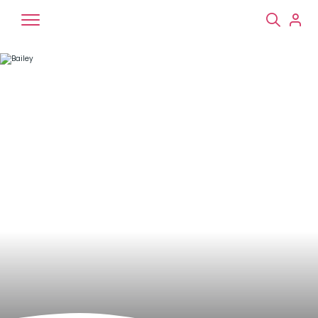
Chiens
Chats
NAC