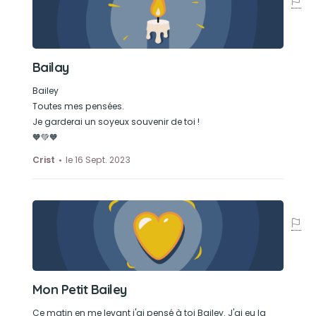
Bailay
Bailey
Toutes mes pensées.
Je garderai un soyeux souvenir de toi !
🧡💚🧡
Crist
le 16 Sept. 2023
Mon Petit Bailey
Ce matin en me levant j'ai pensé à toi Bailey. J'ai eu la