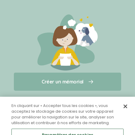
Créer un mémorial
Créer un mémorial
Qui sommes-nous ?
Nous contacter
pour un animal qui vous a quitté(e)
En cliquant sur « Accepter tous les cookies », vous
acceptez le stockage de cookies sur votre appareil
pour améliorer la navigation sur le site, analyser son
Partager sur Facebook
utilisation et contribuer à nos efforts de marketing.
Paramètres des cookies