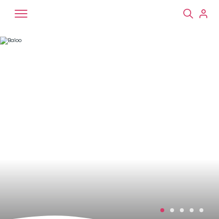
Chiens
Chats
NAC