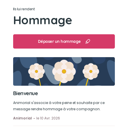
gamelle en la cachant ou encore faire le Petit
Ils lui rendent
Poucet avec.
Hommage
Son caractère
Il pouvait être anxieux, il était très intelligent,
Déposer un hommage
dynamique. Une petite pile ! ❤️
Son jouet préféré
Sa balle, son cochon et sa corde 😊♥️
Son loisir préféré
Bienvenue
Jouer à la balle ou avec un bâton ❤️
Animorial s'associe à votre peine et souhaite par ce
message rendre hommage à votre compagnon.
Animorial
le 10 Avr. 2026