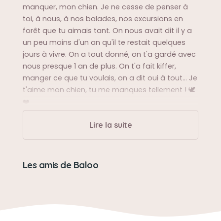
manquer, mon chien. Je ne cesse de penser à
toi, à nous, à nos balades, nos excursions en
forêt que tu aimais tant. On nous avait dit il y a
un peu moins d'un an qu'il te restait quelques
jours à vivre. On a tout donné, on t'a gardé avec
nous presque 1 an de plus. On t'a fait kiffer,
manger ce que tu voulais, on a dit oui à tout... Je
t'aime mon chien, tu me manques tellement ! 🕊
❤️
Lire la suite
Sa balade préférée
Dans les bois, au bord de l'eau et même dans
l'eau.❤️
Les amis de Baloo
Sa bêtise préférée
Il adorait essayer de cacher ses croquettes
avec des habits ou alors même renverser sa