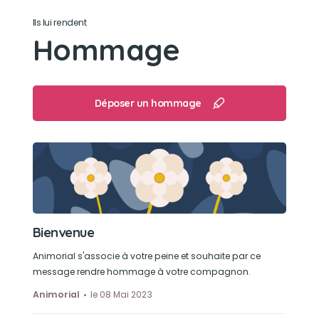
Ils lui rendent
Son loisir préféré
Hommage
Apres le bain , le sèche cheveux elle adorait
Déposer un hommage
Bienvenue
Animorial s'associe à votre peine et souhaite par ce
message rendre hommage à votre compagnon.
Animorial
le 08 Mai 2023