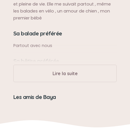
et pleine de vie. Elle me suivait partout , même
les balades en vélo , un amour de chien , mon
premier bébé
Sa balade préférée
Partout avec nous
Sa bêtise préférée
Depioter les bois de bois à la maison
Lire la suite
Son caractère
Les amis de Baya
Douce calme
Son jouet préféré
Des bouts de bois