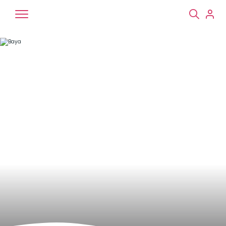
Chiens
Chats
NAC