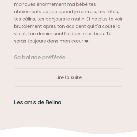
manques énormément ma bébé tes
aboiements de joie quand je rentrais, tes fêtes,
tes câlins, tes bonjours le matin. Et ne plus te voir
brutalement après ton accident qui t'a coûté la
vie et, ton dernier souffle dans mes bras. Tu
seras toujours dans mon cœur ❤️.
Sa balade préférée
Elle adorait le lac de Vère/Gresigne.
Lire la suite
Sa bêtise préférée
Manger les crottes du chat.
Les amis de Belina
Son caractère
Elle n'était pas très sociable, mais elle était très
affectueuse avec ses maîtres.