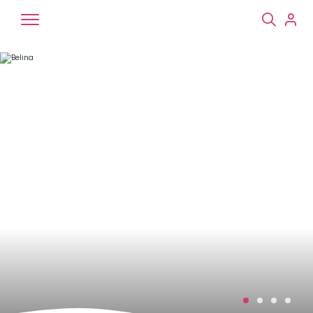
Chiens
Chats
NAC