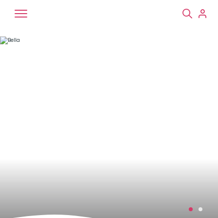
Chiens
Chats
NAC