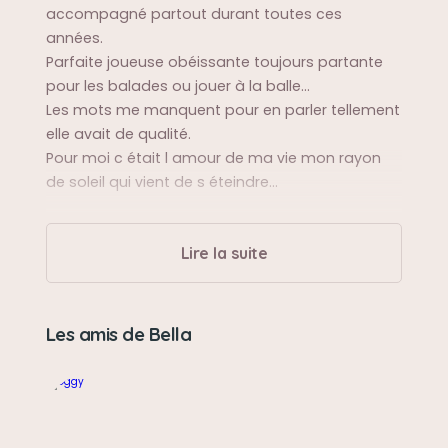
accompagné partout durant toutes ces
années.
Parfaite joueuse obéissante toujours partante
pour les balades ou jouer à la balle…
Les mots me manquent pour en parler tellement
elle avait de qualité.
Pour moi c était l amour de ma vie mon rayon
de soleil qui vient de s éteindre…
Sa balade préférée
Lire la suite
Elle a beaucoup voyagé elle adorait autant la
mer que la montagne que la campagne…
l’essentiel c’était d’être avec nous et de profiter
Les amis de Bella
de la vie.
Sa bêtise préférée
Quasiment aucune car elle était parfaite…peut-