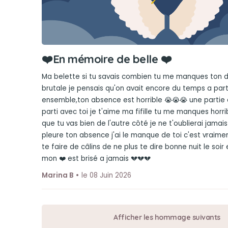
❤️En mémoire de belle ❤️
Ma belette si tu savais combien tu me manques ton dé
brutale je pensais qu'on avait encore du temps a par
ensemble,ton absence est horrible 😭😭😭 une parti
parti avec toi je t'aime ma fifille tu me manques horr
que tu vas bien de l'autre côté je ne t'oublierai jamais
pleure ton absence j'ai le manque de toi c'est vraime
te faire de câlins de ne plus te dire bonne nuit le soir
mon ❤️ est brisé a jamais 💔💔💔
Marina B
le 08 Juin 2026
Afficher les hommage suivants