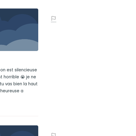
son est silencieuse
t horrible 😭 je ne
tu vas bien la haut
s heureuse a