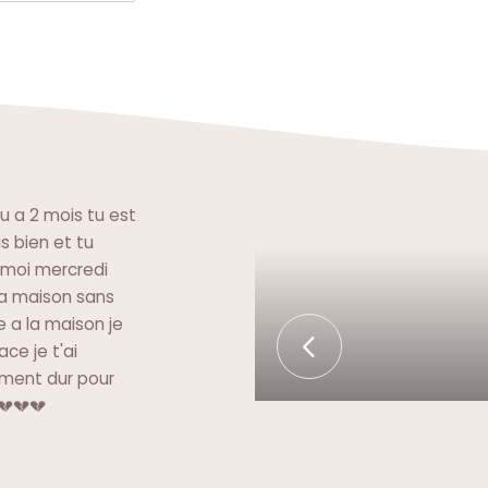
u a 2 mois tu est
s bien et tu
c moi mercredi
 la maison sans
 a la maison je
ce je t'ai
ement dur pour
💔💔💔