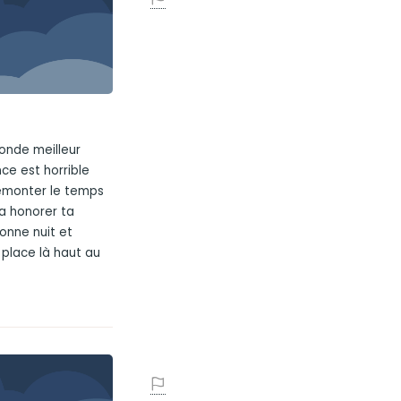
monde meilleur
nce est horrible
emonter le temps
 a honorer ta
onne nuit et
 place là haut au