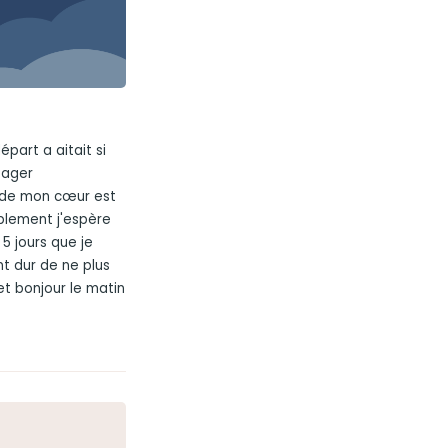
part a aitait si
tager
e de mon cœur est
iblement j'espère
 5 jours que je
nt dur de ne plus
 et bonjour le matin